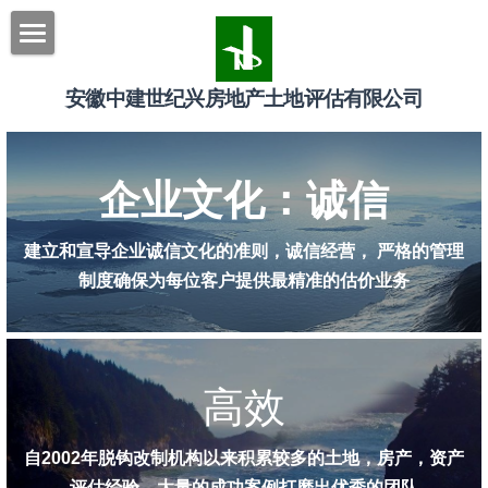
×
博客分类
首页
安徽中建世纪兴房地产土地评估有限公司
所有博客分类
走进中建世纪兴
0开头编号
房地产评估
公司简介
企业文化：诚信
2023年二维码
组织架构
土地评估
建立和宣导企业诚信文化的准则，诚信经营， 严格的管理
企业文化
中标信息
制度确保为每位客户提供最精准的估价业务
企业荣誉
联系我们
发展历程
新闻中心
高效
经营范围
行业新闻
搜索
自2002年脱钩改制机构以来积累较多的土地，房产，资产
合作单位
企业文化
评估经验，大量的成功案例打磨出优秀的团队